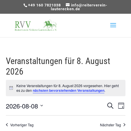
+49 160 7821038
info@reiterverein-
lauterecken.de
Veranstaltungen für 8. August
2026
Keine Veranstaltungen für 8. August 2026 vorgesehen. Hier geht
Hinweis
es zu den
nächsten bevorstehenden Veranstaltungen
.
2026-08-08
Veranst
Ver
Suche
Tag
Ans
Suche
Datum
Nav
und
wählen.
Vorheriger Tag
Nächster Tag